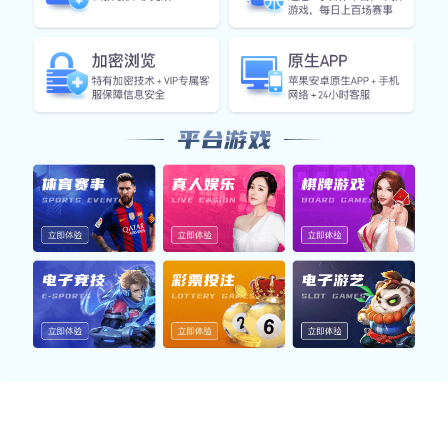
队的整体配合中。在快速反击时，他能够迅速带动整个进攻
线，为其他前锋创造机会。
他的视野开阔，在比赛中常常能找到最优解，将球转移至最
佳位置，这样不仅提升了球队攻击效率，也增强了球队整体
战斗力。此外，他与其他攻击手之间默契配合，使得他们之
间形成了一种无形的化学反应。
通过不断地跑动与换位，拉菲尼亚有效地吸引了对手注意
力，使得后场队员可以更从容地向前推进，这种牵制效果极
大增强了球队进攻威胁。
3、防守端的重要贡献
虽然拉菲尼亚以攻击见长，但他在防守端同样展现出了积极
性。在弗里克战术体系中，对每位球员都有一定的防守责
任，而拉菲尼亚并没有因为自己身处前场而忽略这一点。他