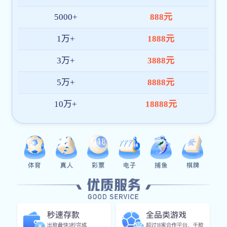
轻松穿越对方防线，为球队创造进攻机会。同时，他精准的
传球能力也为队友提供了很好的支持，使得整体进攻更加流
畅。
此外，拉菲尼亚的速度和敏捷性让他能够快速响应场上的变
化，无论是在反击还是防守时，他都能迅速回到正确的位
置。这种灵活性使得他能够很好地适应弗里克战术体系中多
变的位置要求。
他的射门技巧也是值得关注的一点，在禁区内外都有一定威
胁，这使得对手在防守时不得不对他给予更多注意，从而为
其他队友创造空间。
2、进攻组织中的核心作用
在弗里克战术体系中，拉菲尼亚不仅仅是一名边锋，更是进
攻组织的重要枢纽。他通过自身的技术优势，经常参与到球