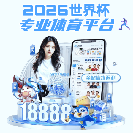
注册入口
球友会在线登录
· 体育观看
更便捷
连接你的赛事视野，打造球迷专属的数字主场。
球友会在
线登录网页版
提供多终端支持、高清视频、 实时比分与赛
事推荐，让你随时随地畅享体育内容。
网页端入口