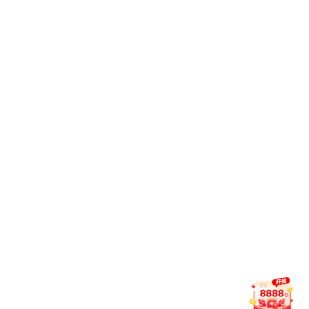
来的发展仍需持续努力。首先，他们需要帮助这位年轻门将
在训练中尽快融入团队，并打造一种包容且富有挑战性的环
境，使其发挥最大潜力。
其次，在接下来的赛季里，那不勒斯希望借助此笔交易实现
更高目标，包括国内联赛和欧洲赛事等多重挑战。而若能够
充分利用好新援带来的变化和提升，无疑能让球队走向新的
辉煌。
最后，我们期待见证阿利森如何展示自己的才能，以及他给
那不勒斯带来的改变。随着时间推移，相信这笔1650万欧元
的投资定会为俱乐部带来丰厚回报，也为他的职业生涯打开
崭新的篇章。
总结：
综上所述，那不勒斯确认激活1650万欧元条款正式签约阿利
松·桑托斯，是一次具有深远意义的重要交易。这不仅仅是为