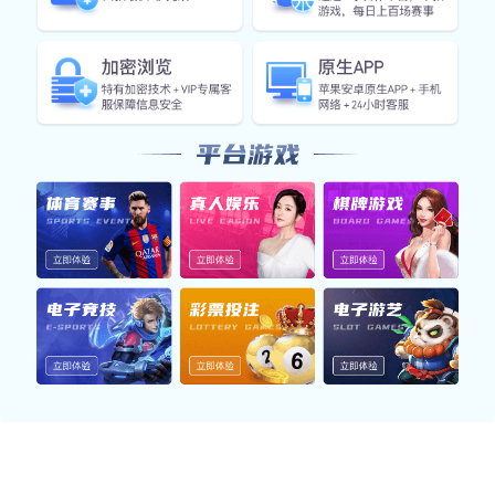
良好的反应速度和扑救能力，还拥有较强的指挥防线能力。
在场上，他能够准确判断来球线路，并迅速做出反应，为后
防线提供有力支持。
此外，阿利松在传球方面同样表现突出。他善于用脚传递精
准长传，为前锋创造机会，这种能力让他与许多传统门将有
所区别。现代足球中，门将在参与进攻时的重要性日益凸
显，而阿利松无疑符合这一趋势。
值得注意的是，他在心理素质方面同样令人称道。在面对压
力较大的比赛时，他始终能保持冷静，即便是面对点球这样
的高压情境也能做到从容应对。这种心理素质使得他能够更
好地适应意甲这样竞争激烈的联赛。
3、签约对那不勒斯影响
随着阿利松的加盟，那不勒斯在新赛季中的目标愈加清晰。