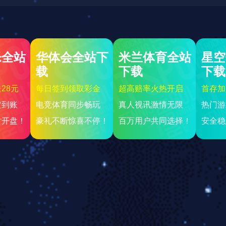
文
强度和侵略性不仅关乎球队的胜负，也直接影响到球员的心理状
防守强度，使得侵略性防守变得更加轻松。他认为，通过系统性
提高了全队对抗能力。本文将从四个方面深入探讨卡斯尔的观点
何提升团队协作、卡斯尔对防守理念的新理解以及未来展望与期
极效果。
队整体防守
大地提升了球队整体防守水平。他以其出色的身体素质和敏锐的
。通过不断地逼抢和干扰，他让对方球员难以顺利完成进攻，从
战术体系也发生了一定程度上的改变。卡斯尔根据文班的特点制
格的对手时都能灵活应变。这种变化不仅增强了各个位置球员之
。