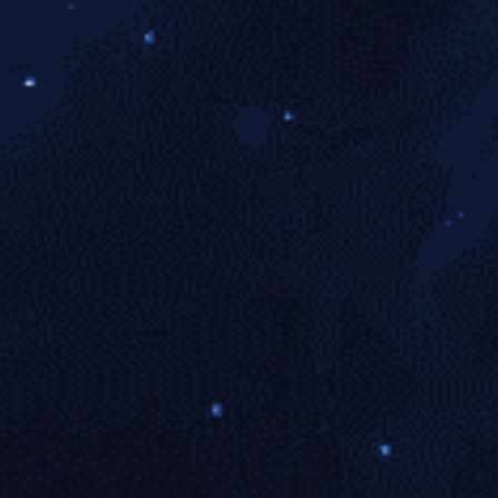
分享到：
上一篇
利物浦或增补教练团队范佩西助
你可能感兴趣的内容
利雅得胜利即将签下赫塔费前锋
近日，利雅得胜利俱乐部即将完成与赫
2026-06-27