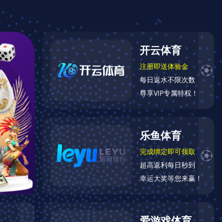
App
公司
体育
注册入口
简介
动态
看更便捷
端支持、高清视频、 实时