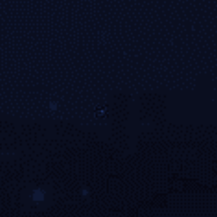
期
析对该赛事的热情超出了预期，而...
利亚
亚进行一场友谊赛，此举旨在为即...
克
竞技的比赛，这让球队在战术安排...