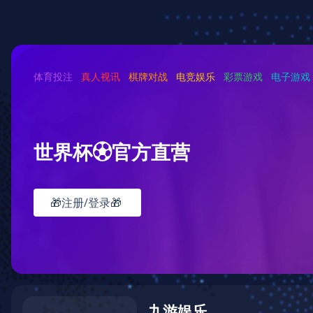
球友
连接你的赛事视野，打造