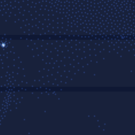
文班提升球队防守强度让侵略性防
2026-06-03 22:14
阅读 83 次