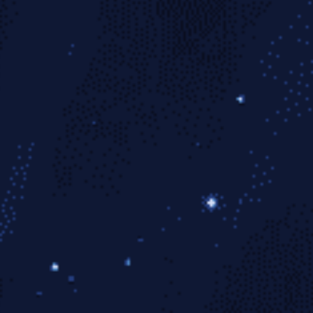
引对方注意力，这为其他队友创造了更多自由发挥的空间。在他
意识，使得整个团队形成了一种良好的正循环。例如，当一名队
，从而形成合围之势。
团队协作
个人技术能力也成为促进团队协作的重要因素。他具备快速反应
刃有余。在这种情况下，他不仅能有效限制核心球员的发展空间
速度和敏捷性进行抢断，这种高压式的防守风格鼓舞了全队士气
这种积极向上的态度促使每位成员都愿意加倍努力，为共同目标
尔让文班担任年轻球员们的一名导师，通过言传身教来分享自己
对于团队合作的重要认知，使得整个球队朝着更高层次迈进。
思路