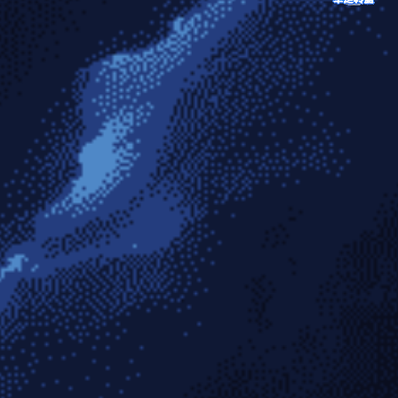
法适应快速变化的比赛环境，
便找到最有效的方法来强化球
的防线必须是所有成员共同努力
共同维护好这一份硬度与韧
的心理素质要求，不仅会影响
正是源于他对新型竞技理念的
时间推移，若能进一步巩固目
并坚信只要坚持不懈，就一定