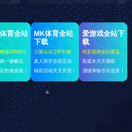
态与团队氛围。卡斯尔强调文
的训练与战术调整，文班的表
，包括文班对球队整体防守策
许。这些方面将帮助读者更全
判断力，能够迅速切入对方进
而降低了对手的投篮命中率。
定了专门针对性的防守策略，
间的默契，也提高了他们在关