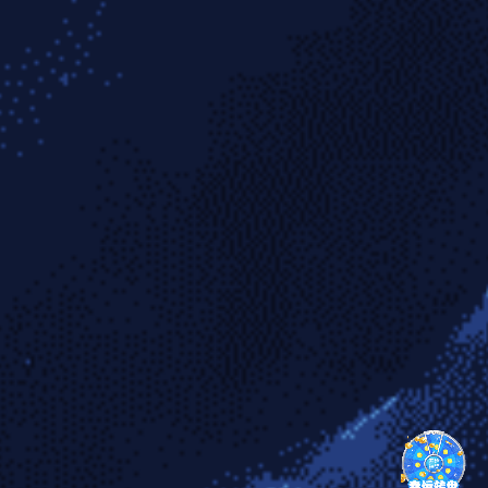
的带动下，球队中的其他防守
员因外线紧逼而造成失位时，
和一对一防守能力，这使他在
，还能为队友提供支援。
。当他成功制造失误并完成反
奋斗。
的经验。这不仅提高了年轻人